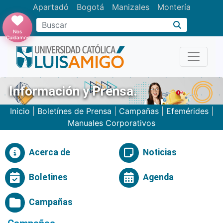
Apartadó
Bogotá
Manizales
Montería
Buscar
Nos
Cuidamos
Información y Prensa.
Inicio
|
Boletínes de Prensa
|
Campañas
|
Efemérides
|
Manuales Corporativos
Acerca de
Noticias
Boletines
Agenda
Campañas