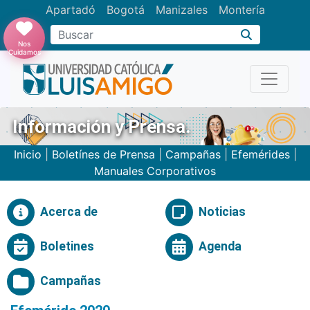
Apartadó
Bogotá
Manizales
Montería
Buscar
Nos
Cuidamos
Información y Prensa.
Inicio
|
Boletínes de Prensa
|
Campañas
|
Efemérides
|
Manuales Corporativos
Acerca de
Noticias
Boletines
Agenda
Campañas