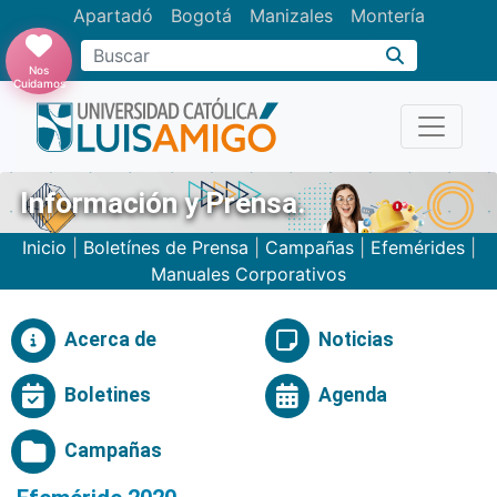
Apartadó
Bogotá
Manizales
Montería
Buscar
Nos
Cuidamos
Información y Prensa.
Inicio
|
Boletínes de Prensa
|
Campañas
|
Efemérides
|
Manuales Corporativos
Acerca de
Noticias
Boletines
Agenda
Campañas