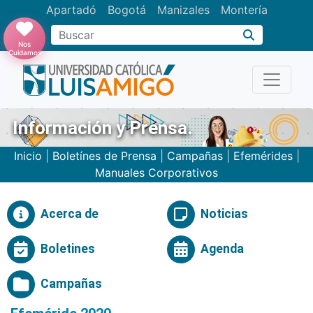
Apartadó
Bogotá
Manizales
Montería
Buscar
Nos
Cuidamos
Información y Prensa.
Inicio
|
Boletínes de Prensa
|
Campañas
|
Efemérides
|
Manuales Corporativos
Acerca de
Noticias
Boletines
Agenda
Campañas