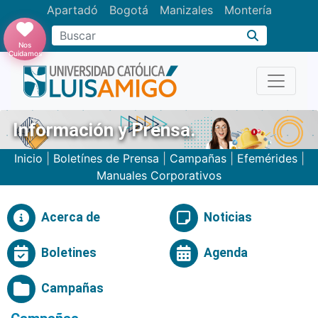
Apartadó
Bogotá
Manizales
Montería
Buscar
Nos
Cuidamos
Información y Prensa.
Inicio
|
Boletínes de Prensa
|
Campañas
|
Efemérides
|
Manuales Corporativos
Acerca de
Noticias
Boletines
Agenda
Campañas