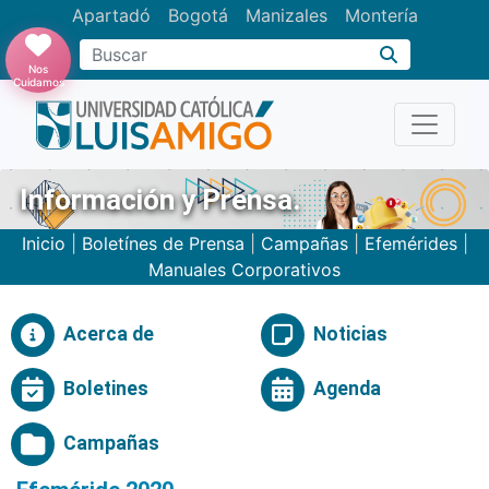
Apartadó
Bogotá
Manizales
Montería
Buscar
Nos
Cuidamos
Información y Prensa.
Inicio
|
Boletínes de Prensa
|
Campañas
|
Efemérides
|
Manuales Corporativos
Acerca de
Noticias
Boletines
Agenda
Campañas