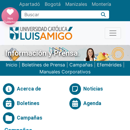
Apartadó
Bogotá
Manizales
Montería
Buscar
Nos
Cuidamos
Información y Prensa.
Inicio
|
Boletínes de Prensa
|
Campañas
|
Efemérides
|
Manuales Corporativos
Acerca de
Noticias
Boletines
Agenda
Campañas