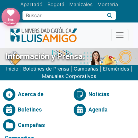
Apartadó
Bogotá
Manizales
Montería
Buscar
Nos
Cuidamos
Información y Prensa.
Inicio
|
Boletínes de Prensa
|
Campañas
|
Efemérides
|
Manuales Corporativos
Acerca de
Noticias
Boletines
Agenda
Campañas