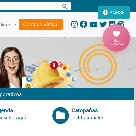
PQRSF
Campus Virtual
 línea
Nos
Cuidamos
porativos
genda
Campañas
nsulta aquí
Institucionales