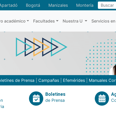
Buscar
Apartadó
Bogotá
Manizales
Montería
ro académico
Facultades
Nuestra U
Servicios en
letínes de Prensa
|
Campañas
|
Efemérides
|
Manuales Cor
Boletines
A
ón
de Prensa
Co
ria