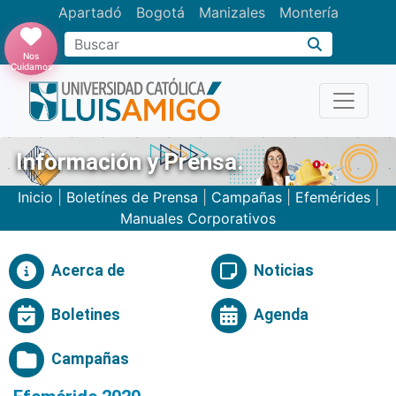
Apartadó
Bogotá
Manizales
Montería
Buscar
Nos
Cuidamos
Información y Prensa.
Inicio
|
Boletínes de Prensa
|
Campañas
|
Efemérides
|
Manuales Corporativos
Acerca de
Noticias
Boletines
Agenda
Campañas