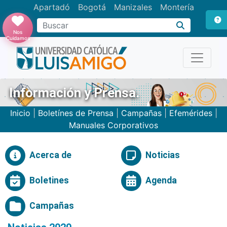
Apartadó
Bogotá
Manizales
Montería
Buscar
Nos
Cuidamos
Información y Prensa.
Inicio
|
Boletínes de Prensa
|
Campañas
|
Efemérides
|
Manuales Corporativos
Acerca de
Noticias
Boletines
Agenda
Campañas