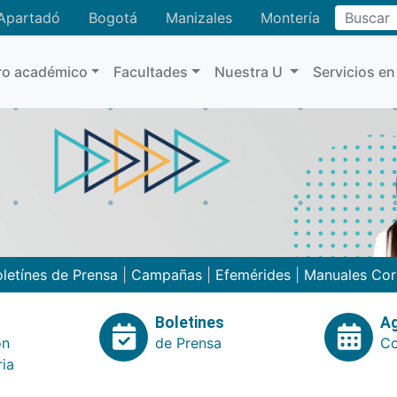
Buscar
Apartadó
Bogotá
Manizales
Montería
ro académico
Facultades
Nuestra U
Servicios en
letínes de Prensa
|
Campañas
|
Efemérides
|
Manuales Cor
Boletines
A
ón
de Prensa
Co
ria