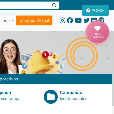
PQRSF
Campus Virtual
 línea
Nos
Cuidamos
porativos
genda
Campañas
nsulta aquí
Institucionales