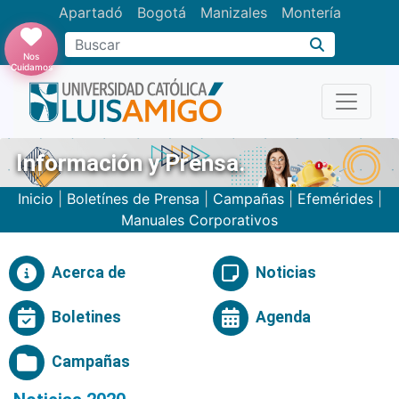
Apartadó
Bogotá
Manizales
Montería
Buscar
Nos
Cuidamos
Información y Prensa.
Inicio
|
Boletínes de Prensa
|
Campañas
|
Efemérides
|
Manuales Corporativos
Acerca de
Noticias
Boletines
Agenda
Campañas