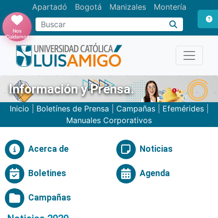
Apartadó
Bogotá
Manizales
Montería
Buscar
Nos
Cuidamos
Información y Prensa.
Inicio
|
Boletínes de Prensa
|
Campañas
|
Efemérides
|
Manuales Corporativos
Acerca de
Noticias
Boletines
Agenda
Campañas