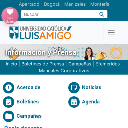
Apartadó
Bogotá
Manizales
Montería
Buscar
Nos
Cuidamos
Información y Prensa.
Inicio
|
Boletínes de Prensa
|
Campañas
|
Efemérides
|
Manuales Corporativos
Acerca de
Noticias
Boletines
Agenda
Campañas