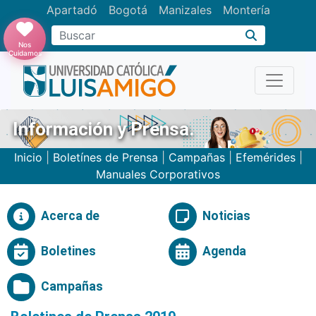
Apartadó
Bogotá
Manizales
Montería
Buscar
Nos
Cuidamos
Información y Prensa.
Inicio
|
Boletínes de Prensa
|
Campañas
|
Efemérides
|
Manuales Corporativos
Acerca de
Noticias
Boletines
Agenda
Campañas