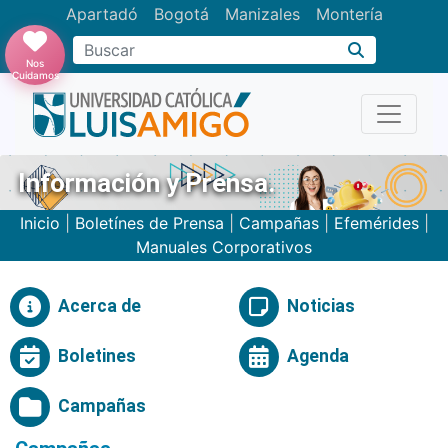
Apartadó
Bogotá
Manizales
Montería
Buscar
Nos
Cuidamos
Información y Prensa.
Inicio
|
Boletínes de Prensa
|
Campañas
|
Efemérides
|
Manuales Corporativos
Acerca de
Noticias
Boletines
Agenda
Campañas