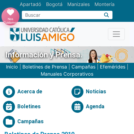
Apartadó
Bogotá
Manizales
Montería
Buscar
Nos
Cuidamos
Información y Prensa.
Inicio
|
Boletínes de Prensa
|
Campañas
|
Efemérides
|
Manuales Corporativos
Acerca de
Noticias
Boletines
Agenda
Campañas