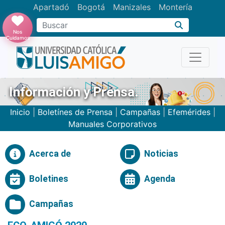
Apartadó
Bogotá
Manizales
Montería
Buscar
Nos
Cuidamos
Información y Prensa.
Inicio
|
Boletínes de Prensa
|
Campañas
|
Efemérides
|
Manuales Corporativos
Acerca de
Noticias
Boletines
Agenda
Campañas