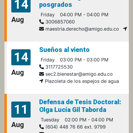
14
posgrados
Friday
04:00 PM - 04:00 PM
Aug
3006857060
maestria.derecho@amigo.edu.co
Sueños al viento
14
Friday
03:00 PM - 03:00 PM
3117725530
Aug
sec2.bienestar@amigo.edu.co
Plazoleta de los espejos de agua
Defensa de Tesis Doctoral:
11
Olga Lucía Gil Taborda
Tuesday
02:00 PM - 04:00 PM
Aug
(604) 448 76 66 ext. 9799