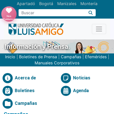
Apartadó
Bogotá
Manizales
Montería
Buscar
Nos
Cuidamos
Información y Prensa.
Inicio
|
Boletínes de Prensa
|
Campañas
|
Efemérides
|
Manuales Corporativos
Acerca de
Noticias
Boletines
Agenda
Campañas