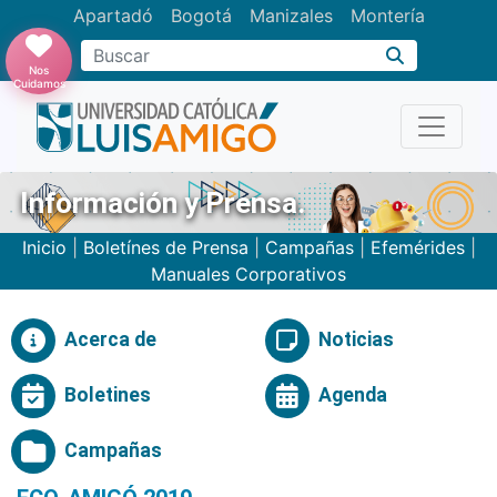
Apartadó
Bogotá
Manizales
Montería
Buscar
Nos
Cuidamos
Información y Prensa.
Inicio
|
Boletínes de Prensa
|
Campañas
|
Efemérides
|
Manuales Corporativos
Acerca de
Noticias
Boletines
Agenda
Campañas