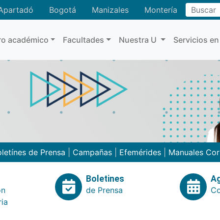
Buscar
Apartadó
Bogotá
Manizales
Montería
ro académico
Facultades
Nuestra U
Servicios en
letínes de Prensa
|
Campañas
|
Efemérides
|
Manuales Cor
Boletines
A
ón
de Prensa
Co
ria