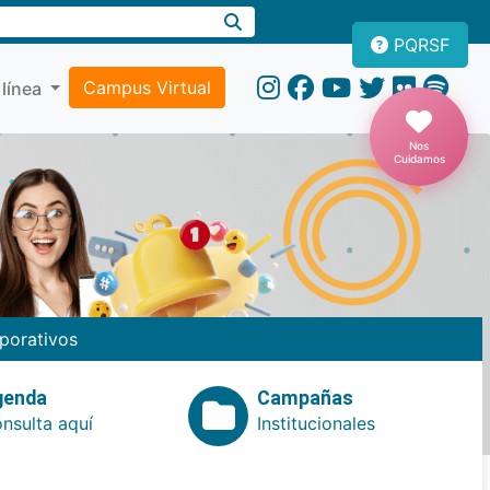
PQRSF
Campus Virtual
 línea
Nos
Cuidamos
porativos
genda
Campañas
nsulta aquí
Institucionales