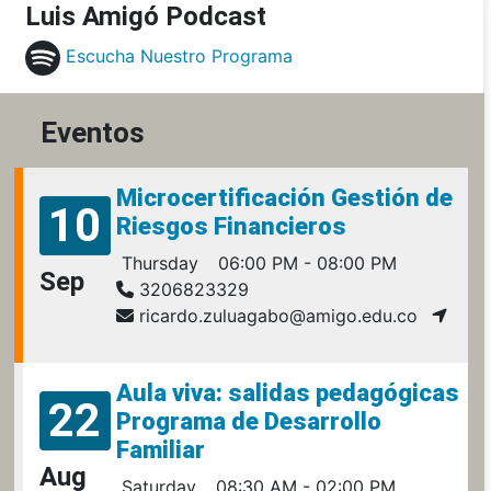
Luis Amigó Podcast
Escucha Nuestro Programa
Eventos
Microcertificación Gestión de
10
Riesgos Financieros
Thursday
06:00 PM - 08:00 PM
Sep
3206823329
ricardo.zuluagabo@amigo.edu.co
Aula viva: salidas pedagógicas
22
Programa de Desarrollo
Familiar
Aug
Saturday
08:30 AM - 02:00 PM