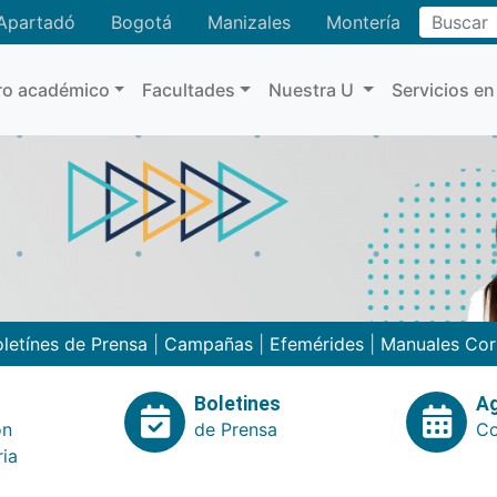
Buscar
Apartadó
Bogotá
Manizales
Montería
ro académico
Facultades
Nuestra U
Servicios en
letínes de Prensa
|
Campañas
|
Efemérides
|
Manuales Cor
Boletines
A
ón
de Prensa
Co
ria