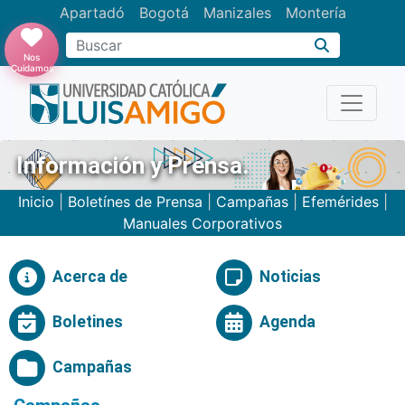
Apartadó
Bogotá
Manizales
Montería
Buscar
Nos
Cuidamos
Información y Prensa.
Inicio
|
Boletínes de Prensa
|
Campañas
|
Efemérides
|
Manuales Corporativos
Acerca de
Noticias
Boletines
Agenda
Campañas