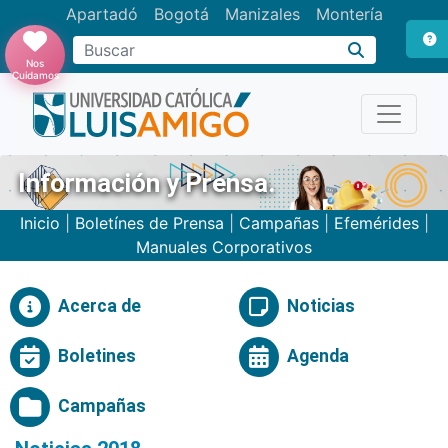
Apartadó
Bogotá
Manizales
Montería
Buscar
Nos
Cuidamos
Información y Prensa.
Inicio
|
Boletínes de Prensa
|
Campañas
|
Efemérides
|
Manuales Corporativos
Acerca de
Noticias
Boletines
Agenda
Campañas