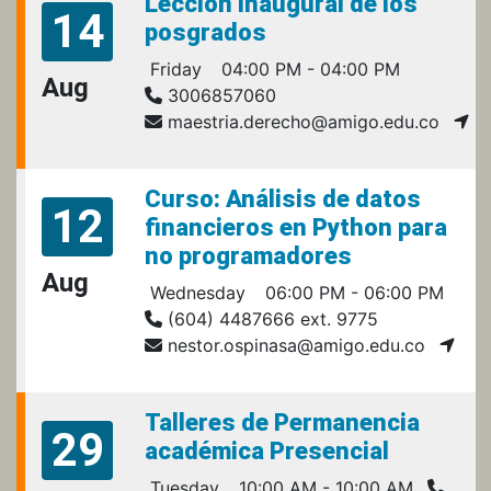
Lección inaugural de los
14
posgrados
Friday
04:00 PM - 04:00 PM
Aug
3006857060
maestria.derecho@amigo.edu.co
Curso: Análisis de datos
12
financieros en Python para
no programadores
Aug
Wednesday
06:00 PM - 06:00 PM
(604) 4487666 ext. 9775
nestor.ospinasa@amigo.edu.co
Talleres de Permanencia
29
académica Presencial
Tuesday
10:00 AM - 10:00 AM