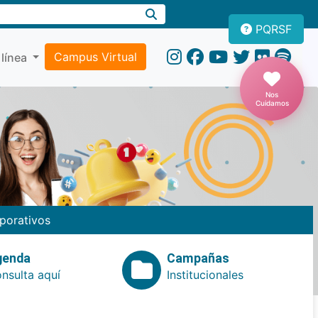
PQRSF
Campus Virtual
 línea
Nos
Cuidamos
porativos
genda
Campañas
nsulta aquí
Institucionales