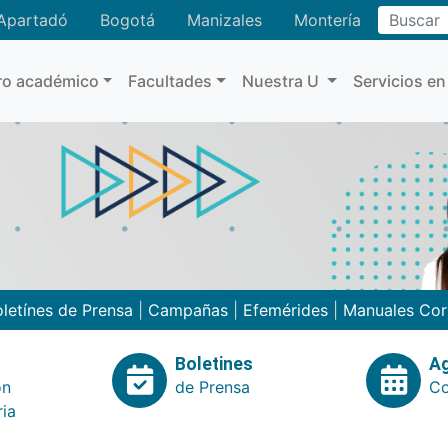
Buscar
Apartadó
Bogotá
Manizales
Montería
ro académico
Facultades
Nuestra U
Servicios en
letínes de Prensa
|
Campañas
|
Efemérides
|
Manuales Cor
Boletines
A
ón
de Prensa
Co
ria