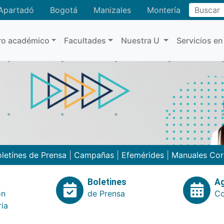
Buscar
Apartadó
Bogotá
Manizales
Montería
ro académico
Facultades
Nuestra U
Servicios en
letínes de Prensa
|
Campañas
|
Efemérides
|
Manuales Cor
Boletines
A
ón
de Prensa
Co
ria