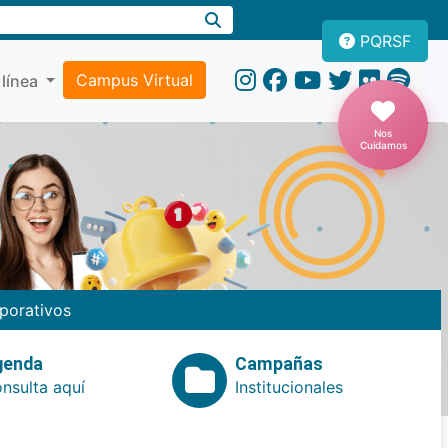
PQRSF
Campus Virtual
 línea
Nos
Cuidamos
porativos
genda
Campañas
nsulta aquí
Institucionales