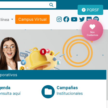
PQRSF
Campus Virtual
 línea
Nos
Cuidamos
porativos
genda
Campañas
nsulta aquí
Institucionales