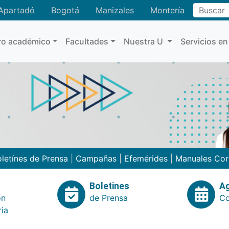
Buscar
Apartadó
Bogotá
Manizales
Montería
ro académico
Facultades
Nuestra U
Servicios en
letínes de Prensa
|
Campañas
|
Efemérides
|
Manuales Cor
Boletines
A
ón
de Prensa
Co
ria