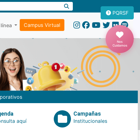
PQRSF
Campus Virtual
 línea
Nos
Cuidamos
porativos
genda
Campañas
nsulta aquí
Institucionales