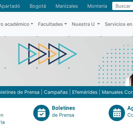
Buscar
Apartadó
Bogotá
Manizales
Montería
ro académico
Facultades
Nuestra U
Servicios en
letínes de Prensa
|
Campañas
|
Efemérides
|
Manuales Cor
Boletines
A
ón
de Prensa
Co
ria