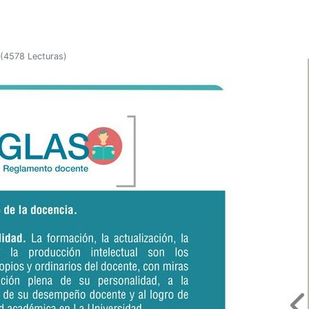
(
4578 Lecturas
)