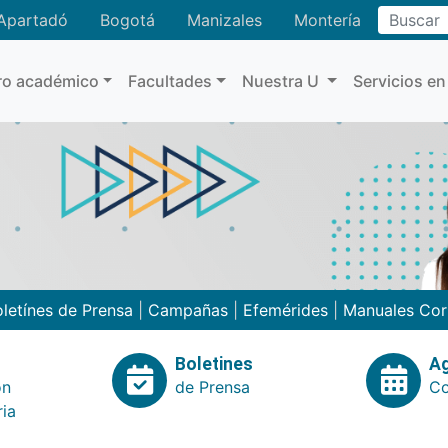
Buscar
Apartadó
Bogotá
Manizales
Montería
ro académico
Facultades
Nuestra U
Servicios en
letínes de Prensa
|
Campañas
|
Efemérides
|
Manuales Cor
Boletines
A
ón
de Prensa
Co
ria