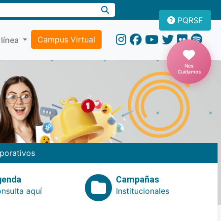
PQRSF
Campus Virtual
 línea
Nos
Cuidamos
porativos
genda
Campañas
nsulta aquí
Institucionales