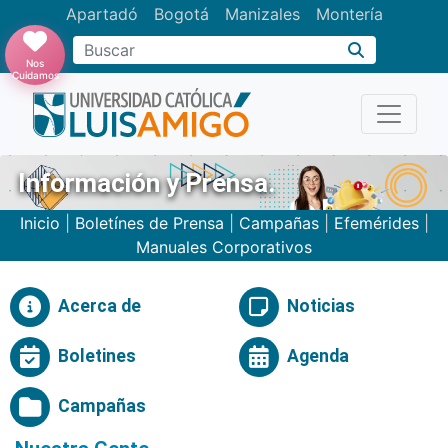
Apartadó
Bogotá
Manizales
Montería
Buscar
Nos
Cuidamos
Información y Prensa.
Inicio
|
Boletínes de Prensa
|
Campañas
|
Efemérides
|
Manuales Corporativos
Acerca de
Noticias
Boletines
Agenda
Campañas