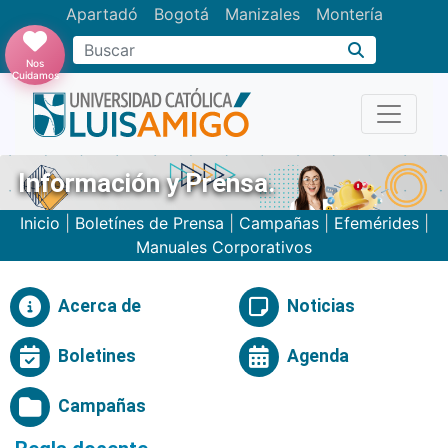
Apartadó
Bogotá
Manizales
Montería
Buscar
Nos
Cuidamos
Información y Prensa.
Inicio
|
Boletínes de Prensa
|
Campañas
|
Efemérides
|
Manuales Corporativos
Acerca de
Noticias
Boletines
Agenda
Campañas