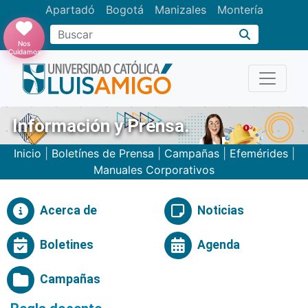
Apartadó
Bogotá
Manizales
Montería
Buscar
Nos
Cuidamos
Información y Prensa.
Inicio
|
Boletínes de Prensa
|
Campañas
|
Efemérides
|
Manuales Corporativos
Acerca de
Noticias
Boletines
Agenda
Campañas