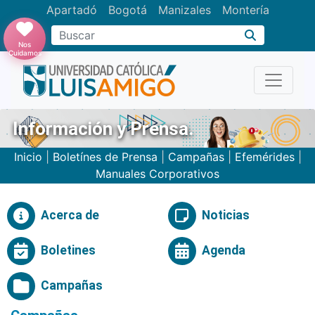
Apartadó
Bogotá
Manizales
Montería
Buscar
Nos
Cuidamos
Información y Prensa.
Inicio
|
Boletínes de Prensa
|
Campañas
|
Efemérides
|
Manuales Corporativos
Acerca de
Noticias
Boletines
Agenda
Campañas