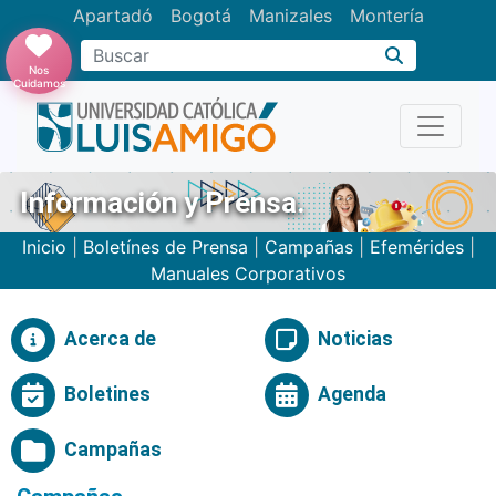
Apartadó
Bogotá
Manizales
Montería
Buscar
Nos
Cuidamos
Información y Prensa.
Inicio
|
Boletínes de Prensa
|
Campañas
|
Efemérides
|
Manuales Corporativos
Acerca de
Noticias
Boletines
Agenda
Campañas