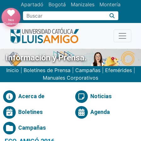
Apartadó
Bogotá
Manizales
Montería
Buscar
Nos
Cuidamos
Información y Prensa.
Inicio
|
Boletínes de Prensa
|
Campañas
|
Efemérides
|
Manuales Corporativos
Acerca de
Noticias
Boletines
Agenda
Campañas