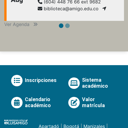
(604) 448 76 66 ext 9682
biblioteca@amigo.edu.co
Ver Agenda
Sistema
Inscripciones
académico
Calendario
Valor
académico
matrícula
Apartadó
|
Bogotá
|
Manizales
|