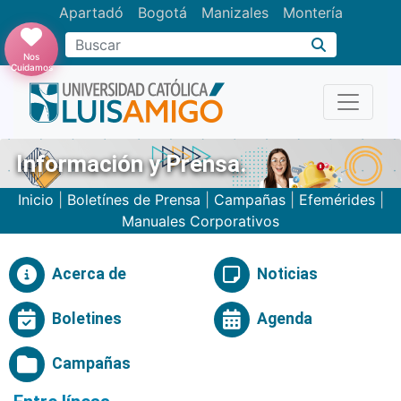
Apartadó
Bogotá
Manizales
Montería
Buscar
Nos
Cuidamos
Información y Prensa.
Inicio
|
Boletínes de Prensa
|
Campañas
|
Efemérides
|
Manuales Corporativos
Acerca de
Noticias
Boletines
Agenda
Campañas