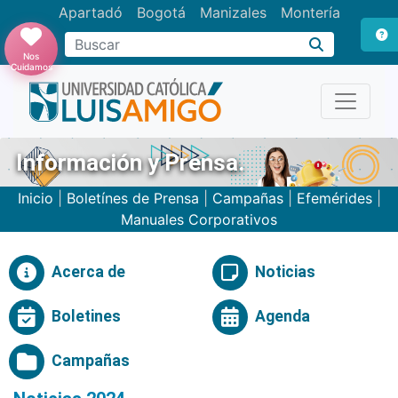
Apartadó
Bogotá
Manizales
Montería
Buscar
Nos
Cuidamos
Información y Prensa.
Inicio
|
Boletínes de Prensa
|
Campañas
|
Efemérides
|
Manuales Corporativos
Acerca de
Noticias
Boletines
Agenda
Campañas