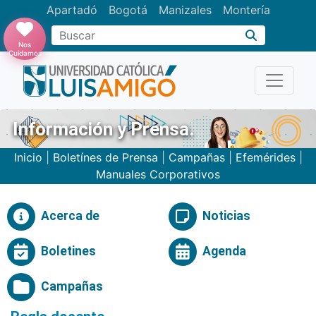
Apartadó
Bogotá
Manizales
Montería
Buscar
Nos
Cuidamos
Información y Prensa.
Inicio
|
Boletínes de Prensa
|
Campañas
|
Efemérides
|
Manuales Corporativos
Acerca de
Noticias
Boletines
Agenda
Campañas