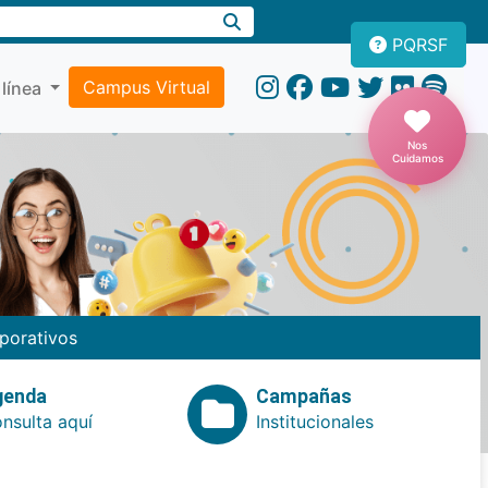
PQRSF
Campus Virtual
 línea
Nos
Cuidamos
porativos
genda
Campañas
nsulta aquí
Institucionales