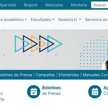
Buscar
Apartadó
Bogotá
Manizales
Montería
ro académico
Facultades
Nuestra U
Servicios en
letínes de Prensa
|
Campañas
|
Efemérides
|
Manuales Cor
Boletines
A
ón
de Prensa
Co
ria