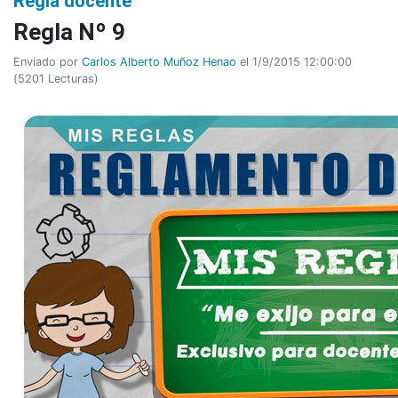
Regla docente
Regla Nº 9
Enviado por
Carlos Alberto Muñoz Henao
el 1/9/2015 12:00:00
(
5201 Lecturas
)