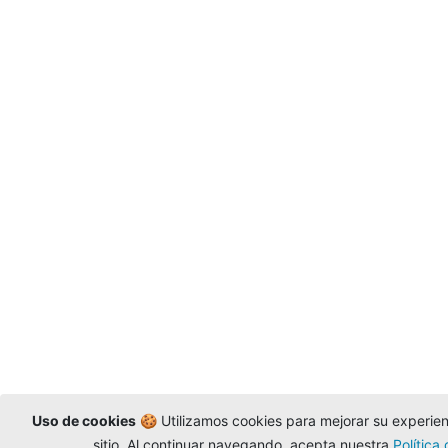
Uso de cookies
🍪 Utilizamos cookies para mejorar su experienc
sitio. Al continuar navegando, acepta nuestra
Política