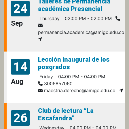
Talleres de Permanencia
24
académica Presencial
Thursday
02:00 PM - 02:00 PM
Sep
permanencia.academica@amigo.edu.co
Lección inaugural de los
14
posgrados
Friday
04:00 PM - 04:00 PM
Aug
3006857060
maestria.derecho@amigo.edu.co
Club de lectura “La
26
Escafandra"
Wednesday
04:00 PM - 04:00 PM