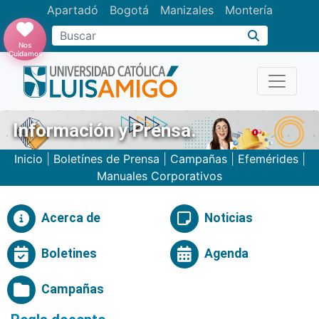
Apartadó
Bogotá
Manizales
Montería
Buscar
Nos
Cuidamos
Información y Prensa.
Inicio
|
Boletínes de Prensa
|
Campañas
|
Efemérides
|
Manuales Corporativos
Acerca de
Noticias
Boletines
Agenda
Campañas