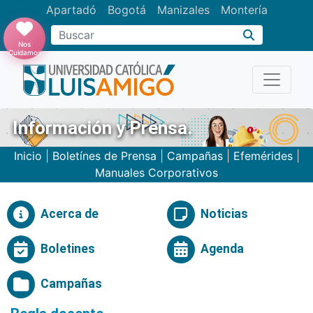
Apartadó
Bogotá
Manizales
Montería
Buscar
Nos
Cuidamos
Información y Prensa.
Inicio
|
Boletínes de Prensa
|
Campañas
|
Efemérides
|
Manuales Corporativos
Acerca de
Noticias
Boletines
Agenda
Campañas