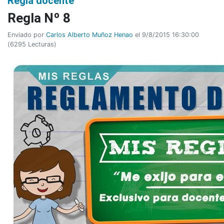
Regla docente
Regla Nº 8
Enviado por
Carlos Alberto Muñoz Henao
el 9/8/2015 16:30:00
(
6295 Lecturas
)