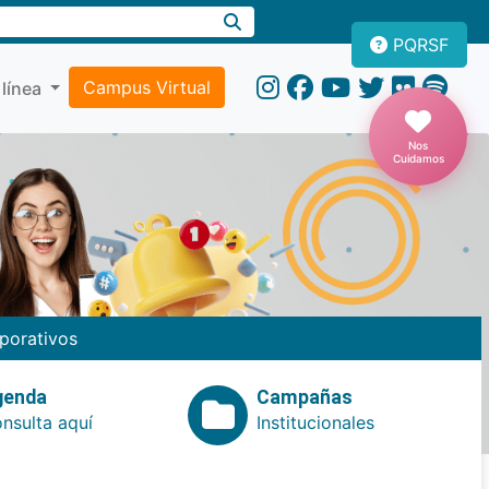
PQRSF
Campus Virtual
 línea
Nos
Cuidamos
porativos
genda
Campañas
nsulta aquí
Institucionales