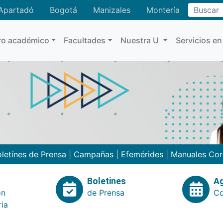
Buscar
Apartadó
Bogotá
Manizales
Montería
ro académico
Facultades
Nuestra U
Servicios en
letínes de Prensa
|
Campañas
|
Efemérides
|
Manuales Cor
Boletines
A
ón
de Prensa
Co
ria