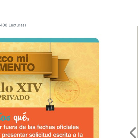
408 Lecturas
)