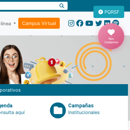
PQRSF
Campus Virtual
 línea
Nos
Cuidamos
porativos
genda
Campañas
nsulta aquí
Institucionales