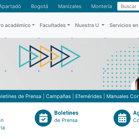
Buscar
Apartadó
Bogotá
Manizales
Montería
ro académico
Facultades
Nuestra U
Servicios en
letínes de Prensa
|
Campañas
|
Efemérides
|
Manuales Cor
Boletines
A
ón
de Prensa
Co
ria