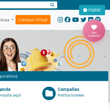
PQRSF
Campus Virtual
 línea
Nos
Cuidamos
porativos
genda
Campañas
nsulta aquí
Institucionales