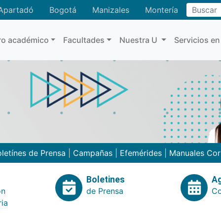
Buscar
Apartadó
Bogotá
Manizales
Montería
ro académico
Facultades
Nuestra U
Servicios en
letínes de Prensa
|
Campañas
|
Efemérides
|
Manuales Cor
Boletines
A
ón
de Prensa
Co
ria