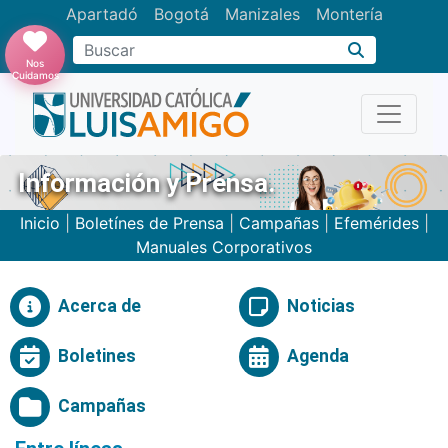
Apartadó
Bogotá
Manizales
Montería
Buscar
Nos
Cuidamos
Información y Prensa.
Inicio
|
Boletínes de Prensa
|
Campañas
|
Efemérides
|
Manuales Corporativos
Acerca de
Noticias
Boletines
Agenda
Campañas