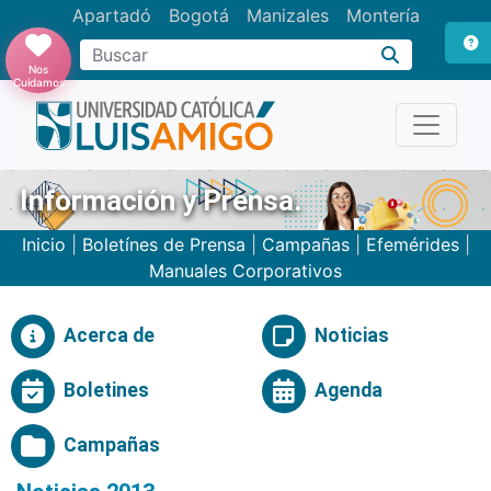
Apartadó
Bogotá
Manizales
Montería
Buscar
Nos
Cuidamos
Información y Prensa.
Inicio
|
Boletínes de Prensa
|
Campañas
|
Efemérides
|
Manuales Corporativos
Acerca de
Noticias
Boletines
Agenda
Campañas