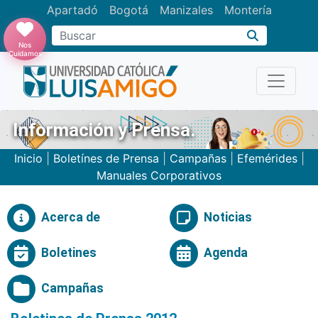
Apartadó
Bogotá
Manizales
Montería
Buscar
Nos
Cuidamos
Información y Prensa.
Inicio
|
Boletínes de Prensa
|
Campañas
|
Efemérides
|
Manuales Corporativos
Acerca de
Noticias
Boletines
Agenda
Campañas