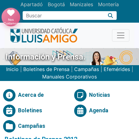
Apartadó
Bogotá
Manizales
Montería
Buscar
Nos
Cuidamos
Información y Prensa.
Inicio
|
Boletínes de Prensa
|
Campañas
|
Efemérides
|
Manuales Corporativos
Acerca de
Noticias
Boletines
Agenda
Campañas