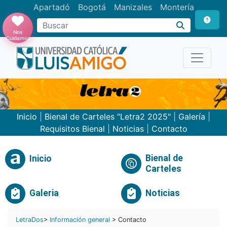
Apartadó
Bogotá
Manizales
Montería
Buscar
Nos
Cuidamos
Inicio
|
Bienal de Carteles "Letra2 2025"
|
Galería
|
Requisitos Bienal
|
Noticias
|
Contacto
Bienal de
Inicio
Carteles
Galeria
Noticias
LetraDos
>
Información general
> Contacto